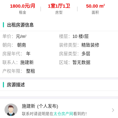
1800.0元/月
1
室
1
厅
1
卫
50.00 m
2
租金
房型
面积
出租房源信息
单价：
元/m
楼层：
10 楼/层
2
朝向：
朝南
装修类型：
精致装修
房屋年代：
年
房屋类型：
多层
联系人：
施建新
区域：
暂无数据
产权年限：
整租
房源描述
施建新
(个人发布)
联系时请说明是在
太仓房产网
看到的！